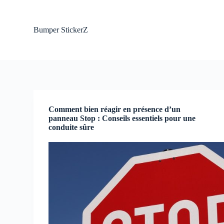
P
a
s
Bumper StickerZ
s
e
r
a
u
c
o
n
t
Comment bien réagir en présence d’un
e
panneau Stop : Conseils essentiels pour une
n
conduite sûre
u